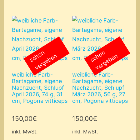
s
c
o
n
v
e
r
g
e
b
e
s
c
o
n
v
e
r
g
e
b
e
h
n
h
n
weibliche Farb-
weibliche Farb-
Bartagame, eigene
Bartagame, eigene
Nachzucht, Schlupf
Nachzucht, Schlupf
April 2026, 74 g, 31
März 2026, 56 g, 27
cm, Pogona vitticeps
cm, Pogona vitticeps
150,00
€
150,00
€
inkl. MwSt.
inkl. MwSt.