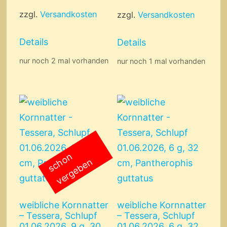
zzgl.
Versandkosten
zzgl.
Versandkosten
Details
Details
nur noch 2 mal vorhanden
nur noch 1 mal vorhanden
s
c
o
n
v
e
r
g
e
b
e
h
n
weibliche Kornnatter
weibliche Kornnatter
– Tessera, Schlupf
– Tessera, Schlupf
01.06.2026, 9 g, 30
01.06.2026, 6 g, 32