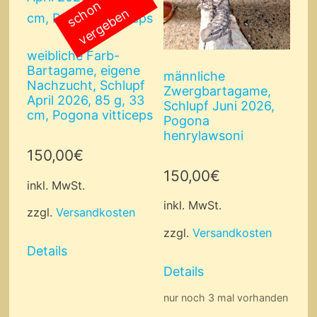
s
c
o
n
v
e
r
g
e
b
e
h
n
weibliche Farb-
Bartagame, eigene
männliche
Nachzucht, Schlupf
Zwergbartagame,
April 2026, 85 g, 33
Schlupf Juni 2026,
cm, Pogona vitticeps
Pogona
henrylawsoni
150,00
€
150,00
€
inkl. MwSt.
inkl. MwSt.
zzgl.
Versandkosten
zzgl.
Versandkosten
Details
Details
nur noch 3 mal vorhanden