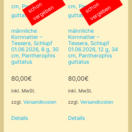
s
c
o
n
v
e
r
g
e
b
e
s
c
o
n
v
e
r
g
e
b
e
h
n
h
n
männliche
männliche
Kornnatter –
Kornnatter –
Tessera, Schlupf
Tessera, Schlupf
01.06.2026, 8 g, 30
01.06.2026, 12 g, 34
cm, Pantherophis
cm, Pantherophis
guttatus
guttatus
80,00
€
80,00
€
inkl. MwSt.
inkl. MwSt.
zzgl.
Versandkosten
zzgl.
Versandkosten
Details
Details