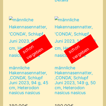
s
c
o
n
v
e
r
g
e
b
e
s
c
o
n
v
e
r
g
e
b
e
h
n
h
n
männliche
männliche
Hakennasennatter,
Hakennasennatter,
‚CONDA‘, Schlupf
‚CONDA‘, Schlupf
Juni 2023, 94 g, 45
Juni 2023, 149 g, 50
cm, Heterodon
cm, Heterodon
nasicus nasicus
nasicus nasicus