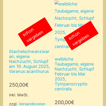
s
c
o
n
v
e
r
g
e
b
e
h
n
s
c
o
n
v
e
r
g
e
b
e
h
n
Stachelschwanzwar
an, eigene
Nachzucht, Schlupf
weibliche
am 19. August 2025,
Taubagame, eigene
Varanus acanthurus
Nachzucht, Schlupf
Februar bis Mai
250,00
€
2025,
Tympanocryptis
inkl. MwSt.
centralis
zzgl.
Versandkosten
200,00
€