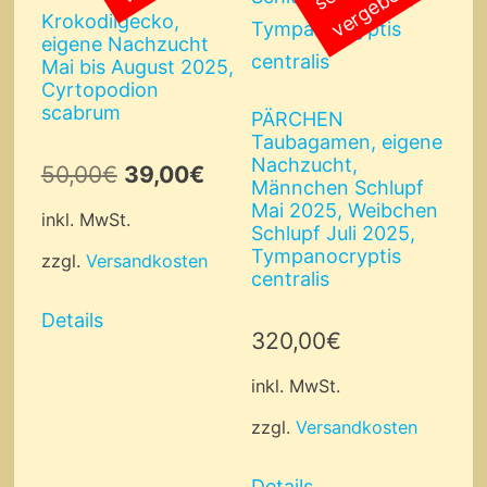
h
n
Krokodilgecko,
eigene Nachzucht
Mai bis August 2025,
Cyrtopodion
scabrum
PÄRCHEN
Taubagamen, eigene
Nachzucht,
Ursprünglicher
Aktueller
50,00
€
39,00
€
Männchen Schlupf
Preis
Preis
Mai 2025, Weibchen
inkl. MwSt.
Schlupf Juli 2025,
war:
ist:
Tympanocryptis
zzgl.
Versandkosten
centralis
50,00€
39,00€.
Details
320,00
€
inkl. MwSt.
zzgl.
Versandkosten
Details