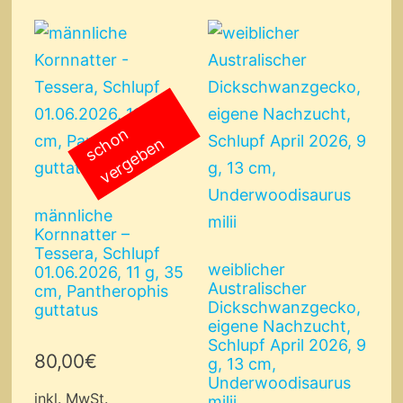
s
c
o
n
v
e
r
g
e
b
e
h
n
männliche
Kornnatter –
Tessera, Schlupf
weiblicher
01.06.2026, 11 g, 35
Australischer
cm, Pantherophis
Dickschwanzgecko,
guttatus
eigene Nachzucht,
Schlupf April 2026, 9
80,00
€
g, 13 cm,
Underwoodisaurus
inkl. MwSt.
milii