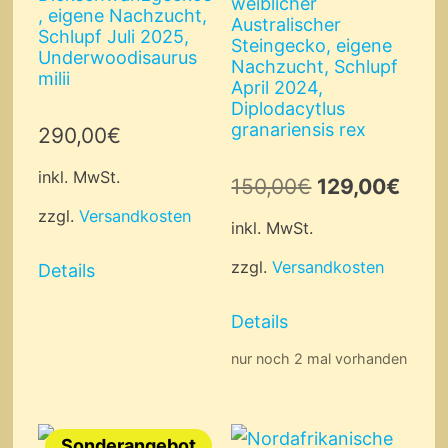
weiblicher
, eigene Nachzucht,
Australischer
Schlupf Juli 2025,
Steingecko, eigene
Underwoodisaurus
Nachzucht, Schlupf
milii
April 2024,
Diplodacytlus
granariensis rex
290,00
€
inkl. MwSt.
Ursprünglich
Aktue
150,00
€
129,00
€
zzgl.
Versandkosten
Preis
Prei
inkl. MwSt.
war:
ist:
zzgl.
Versandkosten
Details
150,00€
129,
Details
nur noch 2 mal vorhanden
Sonderangebot