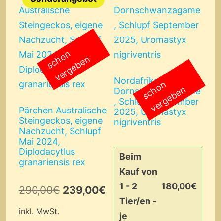
s
c
o
n
v
e
r
g
e
b
e
h
n
Nordafrikanische
s
c
o
n
v
e
r
g
e
b
e
h
n
Dornschwanzagame
, Schlupf September
Pärchen Australische
2025, Uromastyx
Steingeckos, eigene
nigriventris
Nachzucht, Schlupf
Mai 2024,
Diplodacytlus
Beim
granariensis rex
Kauf von
1 - 2
180,00
€
Ursprünglicher
Aktueller
290,00
€
239,00
€
Tier/en -
Preis
Preis
inkl. MwSt.
je