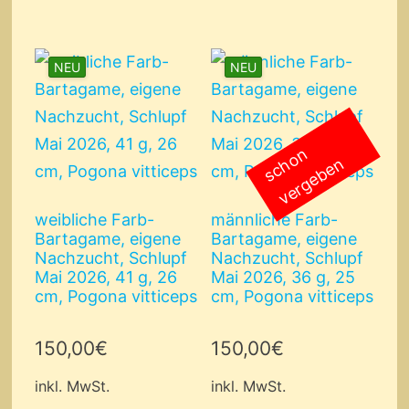
NEU
NEU
s
c
o
n
v
e
r
g
e
b
e
h
n
weibliche Farb-
männliche Farb-
Bartagame, eigene
Bartagame, eigene
Nachzucht, Schlupf
Nachzucht, Schlupf
Mai 2026, 41 g, 26
Mai 2026, 36 g, 25
cm, Pogona vitticeps
cm, Pogona vitticeps
150,00
€
150,00
€
inkl. MwSt.
inkl. MwSt.