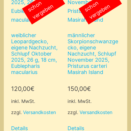
s
c
o
n
v
e
r
g
e
b
e
s
c
o
n
v
e
r
g
e
b
e
h
n
h
n
weiblicher
männlicher
Leopardgecko,
Skorpionschwanzge
eigene Nachzucht,
cko, eigene
Schlupf Oktober
Nachzucht, Schlupf
2025, 26 g, 18 cm,
November 2025,
Eublepharis
Pristurus carteri
macularius
Masirah Island
120,00
€
150,00
€
inkl. MwSt.
inkl. MwSt.
zzgl.
Versandkosten
zzgl.
Versandkosten
Details
Details