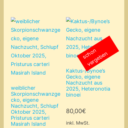
s
c
o
n
v
e
r
g
e
b
e
h
n
Kaktus-/Bynoe’s
Gecko, eigene
Nachzucht aus
weiblicher
2025, Heteronotia
Skorpionschwanzge
binoei
cko, eigene
Nachzucht, Schlupf
80,00
€
Oktober 2025,
Pristurus carteri
inkl. MwSt.
Masirah Island