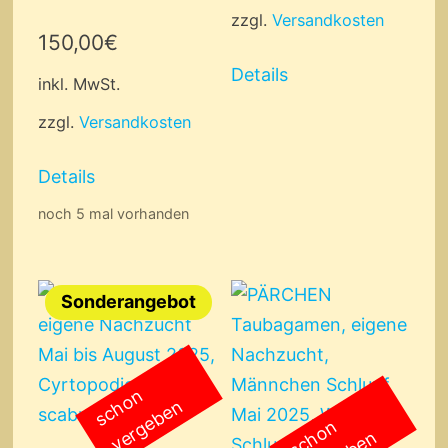
zzgl.
Versandkosten
150,00
€
Details
inkl. MwSt.
zzgl.
Versandkosten
Details
noch 5 mal vorhanden
Sonderangebot
s
c
o
n
v
e
r
g
e
b
e
h
n
s
c
o
n
v
e
r
g
e
b
e