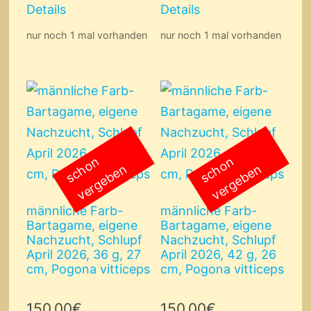
Details
Details
nur noch 1 mal vorhanden
nur noch 1 mal vorhanden
s
c
o
n
v
e
r
g
e
b
e
s
c
o
n
v
e
r
g
e
b
e
h
n
h
n
männliche Farb-
männliche Farb-
Bartagame, eigene
Bartagame, eigene
Nachzucht, Schlupf
Nachzucht, Schlupf
April 2026, 36 g, 27
April 2026, 42 g, 26
cm, Pogona vitticeps
cm, Pogona vitticeps
150,00
€
150,00
€