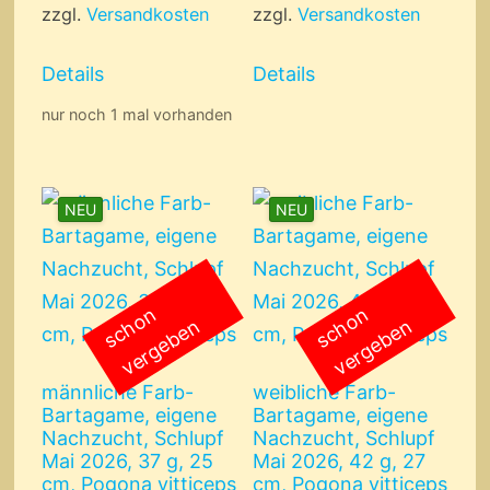
zzgl.
Versandkosten
zzgl.
Versandkosten
Details
Details
nur noch 1 mal vorhanden
NEU
NEU
s
c
o
n
v
e
r
g
e
b
e
s
c
o
n
v
e
r
g
e
b
e
h
n
h
n
männliche Farb-
weibliche Farb-
Bartagame, eigene
Bartagame, eigene
Nachzucht, Schlupf
Nachzucht, Schlupf
Mai 2026, 37 g, 25
Mai 2026, 42 g, 27
cm, Pogona vitticeps
cm, Pogona vitticeps