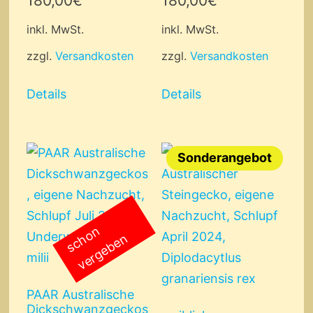
180,00
€
180,00
€
inkl. MwSt.
inkl. MwSt.
zzgl.
Versandkosten
zzgl.
Versandkosten
Details
Details
Sonderangebot
s
c
o
n
v
e
r
g
e
b
e
h
n
PAAR Australische
Dickschwanzgeckos