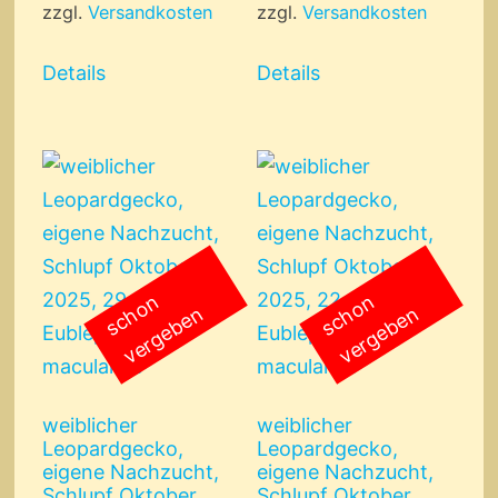
zzgl.
Versandkosten
zzgl.
Versandkosten
Details
Details
s
c
o
n
v
e
r
g
e
b
e
s
c
o
n
v
e
r
g
e
b
e
h
n
h
n
weiblicher
weiblicher
Leopardgecko,
Leopardgecko,
eigene Nachzucht,
eigene Nachzucht,
Schlupf Oktober
Schlupf Oktober