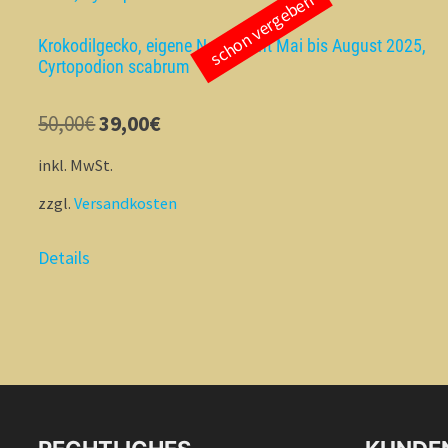
schon vergeben
Krokodilgecko, eigene Nachzucht Mai bis August 2025,
Cyrtopodion scabrum
Ursprünglicher
Aktueller
50,00
€
39,00
€
Preis
Preis
inkl. MwSt.
war:
ist:
zzgl.
Versandkosten
50,00€
39,00€.
Details