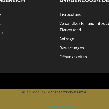
NBEREICH
DRAGENZOO24.DE
o
Tierbestand
en
Versandkosten und Infos 
Tierversand
ls
Anfrage
Bewertungen
Öffnungszeiten
Alle Preise inkl. der gesetzlichen MwSt.
Vertrag widerrufen